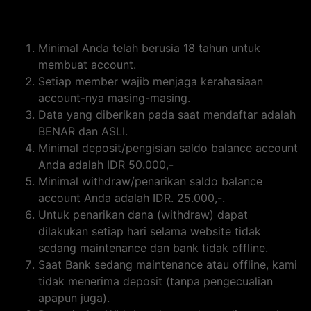
MENYETUJUI PERATURAN YANG BERLAKU DI PERMAINAN KAMI:
Minimal Anda telah berusia 18 tahun untuk
membuat account.
Setiap member wajib menjaga kerahasiaan
account-nya masing-masing.
Data yang diberikan pada saat mendaftar adalah
BENAR dan ASLI.
Minimal deposit/pengisian saldo balance account
Anda adalah IDR 50.000,-
Minimal withdraw/penarikan saldo balance
account Anda adalah IDR. 25.000,-.
Untuk penarikan dana (withdraw) dapat
dilakukan setiap hari selama website tidak
sedang maintenance dan bank tidak offline.
Saat Bank sedang maintenance atau offline, kami
tidak menerima deposit (tanpa pengecualian
apapun juga).