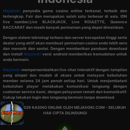
Mejahoki
penyedia game casino online terkenal, terbaik dan
terlengkap. Fair dan merupakan salah satu terbesar di asia. IDN
live number,Live BLACKJACK, Live ROULETTE, Queenco
BACCARAT dan masih banyak permainan yang dapat dimainkan.
Dengan sistem teknologi terbaru dan server kecepatan tinggi serta
dealer yang aktif akan membuat permainan casino anda lebih seru
dan menarik dan santai. Dengan memberikan panduan download
dan install
Mejahoki
versi android memberikan kemudahan untuk
anda bermain.
Mejahoki
mempersembahkan live chat interaktif dengan tampilan
yang simpel dan mudah di akses untuk melayani kebutuhan
member selama 24 jam penuh setiap hari. Untuk menjembatani
kebutuhan player melakukan komunikasi langsung dengan
customer service kami, dengan pelayanan ramah dan komunikatif.
Cukup lakukan login dan langsung bermain tanpa download.
© 2015 - 2026 KASINO ONLINE OLEH MEJAHOKI.COM - SELURUH
HAK CIPTA DILINDUNGI