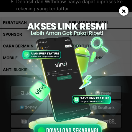
Deposit dan Withdraw hanya dapat diproses ke
rekening yang terdaftar.
×
PERATURAN
KEBIJAKAN PRIVASI
SPONSOR
PERMAINAN FAIR
CARA BERMAIN
VIDEO TUTORIAL
MOBILE
ALTERNATIF LINK
ANTI BLOKIR
Cara Pembayaran: