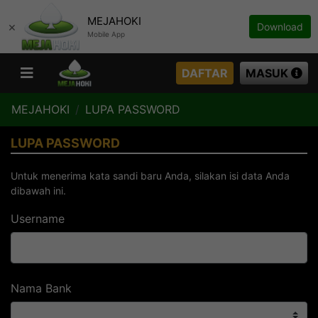
MEJAHOKI
×
Download
Mobile App
DAFTAR
MASUK
MEJAHOKI
LUPA PASSWORD
LUPA PASSWORD
Untuk menerima kata sandi baru Anda, silakan isi data Anda
dibawah ini.
Username
Nama Bank