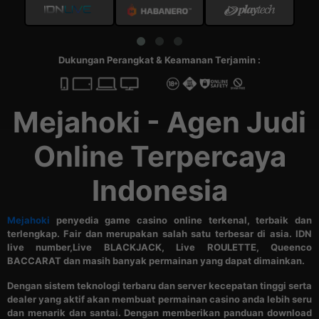
Dukungan Perangkat & Keamanan Terjamin :
Mejahoki - Agen Judi
Online Terpercaya
Indonesia
Mejahoki
penyedia game casino online terkenal, terbaik dan
terlengkap. Fair dan merupakan salah satu terbesar di asia. IDN
live number,Live BLACKJACK, Live ROULETTE, Queenco
BACCARAT dan masih banyak permainan yang dapat dimainkan.
Dengan sistem teknologi terbaru dan server kecepatan tinggi serta
dealer yang aktif akan membuat permainan casino anda lebih seru
dan menarik dan santai. Dengan memberikan panduan download